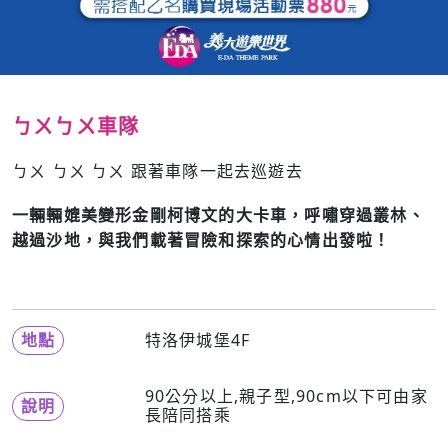
ㄅㄨㄅㄨ車隊
ㄅㄨ ㄅㄨ ㄅㄨ 跟著車隊一起去巡遊去
一輛輛媲美變形金剛柯博文的大卡車，呼嘯穿過叢林、
越過沙地，與我們載著冒險和探索的心情出發啦！
地點
特洛伊城堡4F
90公分以上,親子型,90cm以下可由家
說明
長陪同搭乘