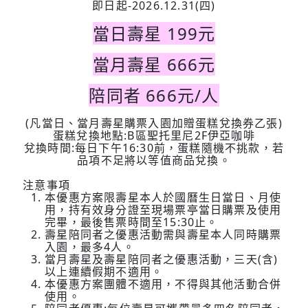
即日起-2026.12.31(四)
當日壽星 199元
當月壽星 666元
陪同者
666
元/人
(凡當日、當月壽星購票入園加贈蛋糕兌換券乙張)
蛋糕兌換地點:B區聖托里尼2F伊亞咖啡
兌換時間:每日下午16:30前，蛋糕隨機不挑款，若
品項不足將以等值商品兌換。
注意事項
本優惠方案限壽星本人於國曆生日當日、月使
用，持有效身分證至現場票亭當日購票及使用
完畢，最後售票時間至15:30止。
壽星陪同者之優惠活動需與壽星本人同時購票
入園，最多4人。
當月壽星及壽星陪同者之優惠活動，三天(含)
以上連續假期不適用。
本優惠方案團體不適用，不得與其他活動合併
使用。