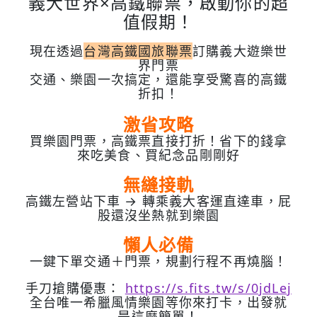
義大世界×高鐵聯票，啟動你的超
值假期！
現在透過
台灣高鐵國旅聯票
訂購義大遊樂世
界門票
交通、樂園一次搞定，還能享受驚喜的高鐵
折扣！
激省攻略
買樂園門票，高鐵票直接打折！省下的錢拿
來吃美食、買紀念品剛剛好
無縫接軌
高鐵左營站下車 → 轉乘義大客運直達車，屁
股還沒坐熱就到樂園
懶人必備
一鍵下單交通＋門票，規劃行程不再燒腦！
手刀搶購優惠：
https://s.fits.tw/s/0jdLej
全台唯一希臘風情樂園等你來打卡，出發就
是這麼簡單！